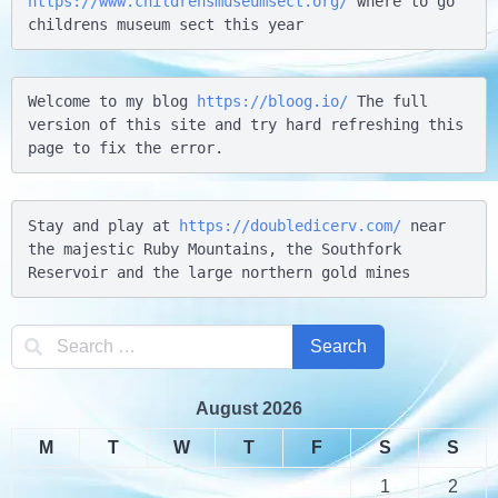
https://www.childrensmuseumsect.org/
 where to go 
childrens museum sect this year
Welcome to my blog 
https://bloog.io/
 The full 
version of this site and try hard refreshing this 
page to fix the error.
Stay and play at 
https://doubledicerv.com/
 near 
the majestic Ruby Mountains, the Southfork 
Reservoir and the large northern gold mines
August 2026
M
T
W
T
F
S
S
1
2