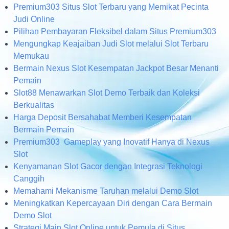
Premium303 Situs Slot Terbaru yang Memikat Pecinta
Judi Online
Pilihan Pembayaran Fleksibel dalam Situs Premium303
Mengungkap Keajaiban Judi Slot melalui Slot Terbaru
Memukau
Bermain Nexus Slot Kesempatan Jackpot Besar Menanti
Pemain
Slot88 Menawarkan Slot Demo Terbaik dan Koleksi
Berkualitas
Harga Deposit Bersahabat Memberi Kesempatan
Bermain Pemain
Premium303 Gameplay yang Inovatif Hanya di Nexus
Slot
Kenyamanan Slot Gacor dengan Integrasi Teknologi
Canggih
Memahami Mekanisme Taruhan melalui Demo Slot
Meningkatkan Kepercayaan Diri dengan Cara Bermain
Demo Slot
Strategi Main Slot Online untuk Pemula di Situs