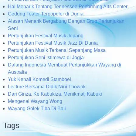
Hal Menarik Tentang Tennessee Performing Arts Center
Gedung Teater Terpopuler di Dunia
Alasan Menarik Bergabung Dengan Grup Pertunjukan
Seni
Pertunjukan Festival Musik Jepang
Pertunjukan Festival Musik Jazz Di Dunia
Pertunjukan Musik Terkenal Sepanjang Masa
Pertunjukan Seni Istimewa di Jogja
Dalang Indonesia Membuat Pertunjukkan Wayang di
Australia
Yuk Kenali Komedi Stamboel
Lecture Bersama Didik Nini Thowok
Dari Ginza, Ke Kabukiza, Menikmati Kabuki
Mengenal Wayang Wong
Wayang Golek Tiba Di Bali
Tags