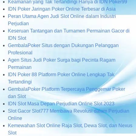
Keamanan yang Tak Tertandingi Hanya di IDN Poker99
IDN Poker Jaringan Poker Online Terbesar di Asia
Peran Utama Agen Judi Slot Online dalam Industri
Perjudian
Keseruan Tantangan dan Turnamen Permainan Gacor di
IDN Slot
GembalaPoker Situs dengan Dukungan Pelanggan
Profesional
Agen Situs Judi Poker Surga bagi Pecinta Ragam
Permainan
IDN Poker 88 Platform Poker Online Lengkap Tak
Tertandingi
GembalaPoker Platform Terpercaya Penggemar Poker
dan Slot
IDN Slot Masa Depan Perjudian Online Slot 2023
Slot Gacor Slot777 Membawa Revolusi dalam Perjudian
Online
Kemewahan Slot Online Raja Slot, Dewa Slot, dan Nexus
Slot