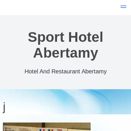
Skip
to
content
Sport Hotel
Abertamy
Hotel And Restaurant Abertamy
j