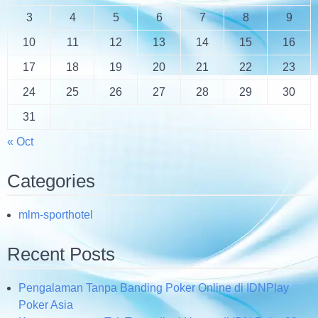
3
4
5
6
7
8
9
10
11
12
13
14
15
16
17
18
19
20
21
22
23
24
25
26
27
28
29
30
31
« Oct
Categories
mlm-sporthotel
Recent Posts
Pengalaman Tanpa Banding Poker Online di IDNPlay
Poker Asia