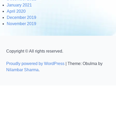
January 2021
April 2020
December 2019
November 2019
Copyright © All rights reserved.
Proudly powered by WordPress
|
Theme: Obulma by
Nilambar Sharma
.