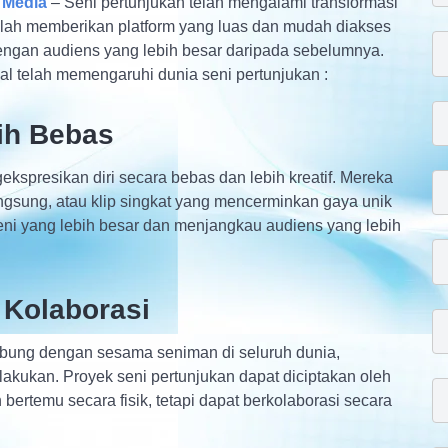
 Media
– Seni pertunjukan telah mengalami transformasi
 telah memberikan platform yang luas dan mudah diakses
engan audiens yang lebih besar daripada sebelumnya.
al telah memengaruhi dunia seni pertunjukan :
bih Bebas
spresikan diri secara bebas dan lebih kreatif. Mereka
gsung, atau klip singkat yang mencerminkan gaya unik
eni yang lebih besar dan menjangkau audiens yang lebih
Kolaborasi
bung dengan sesama seniman di seluruh dunia,
ilakukan. Proyek seni pertunjukan dapat diciptakan oleh
ertemu secara fisik, tetapi dapat berkolaborasi secara