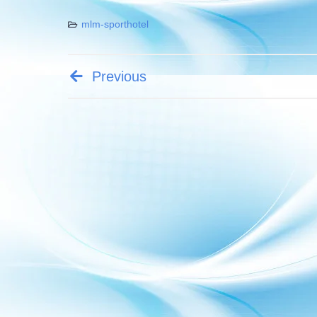
mlm-sporthotel
Previous
Post
navigation