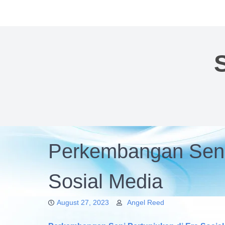
Skip
to
content
Perkembangan Seni 
Sosial Media
August 27, 2023
Angel Reed