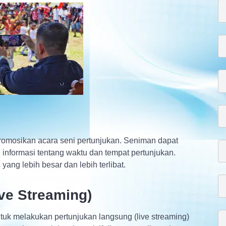
promosikan acara seni pertunjukan. Seniman dapat
n informasi tentang waktu dan tempat pertunjukan.
ang lebih besar dan lebih terlibat.
ve Streaming)
uk melakukan pertunjukan langsung (live streaming)