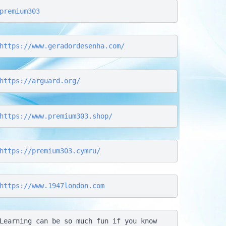
premium303
https://www.geradordesenha.com/
https://arguard.org/
https://www.premium303.shop/
https://premium303.cymru/
https://www.1947london.com
Learning can be so much fun if you know 