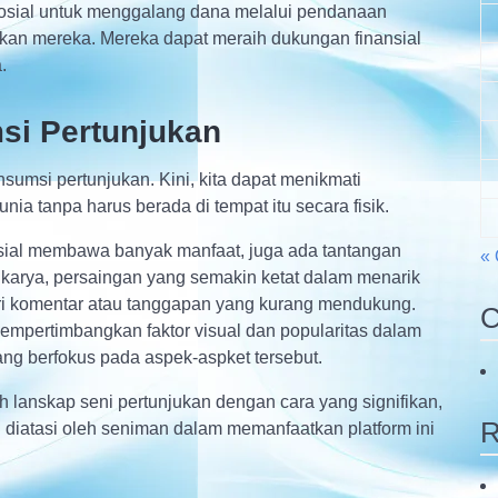
osial untuk menggalang dana melalui pendanaan
kan mereka. Mereka dapat meraih dukungan finansial
.
si Pertunjukan
sumsi pertunjukan. Kini, kita dapat menikmati
nia tanpa harus berada di tempat itu secara fisik.
sial membawa banyak manfaat, juga ada tantangan
« 
 karya, persaingan yang semakin ketat dalam menarik
dari komentar atau tanggapan yang kurang mendukung.
C
mpertimbangkan faktor visual dan popularitas dalam
yang berfokus pada aspek-aspket tersebut.
 lanskap seni pertunjukan dengan cara yang signifikan,
R
diatasi oleh seniman dalam memanfaatkan platform ini