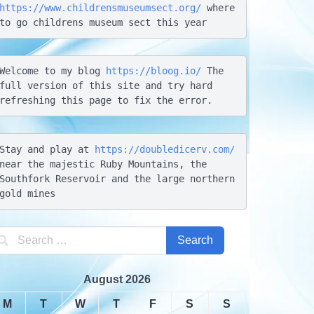
https://www.childrensmuseumsect.org/
 where 
to go childrens museum sect this year
Welcome to my blog 
https://bloog.io/
 The 
full version of this site and try hard 
refreshing this page to fix the error.
Stay and play at 
https://doubledicerv.com/
near the majestic Ruby Mountains, the 
Southfork Reservoir and the large northern 
gold mines
August 2026
M
T
W
T
F
S
S