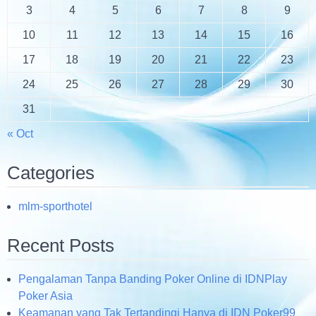
3
4
5
6
7
8
9
10
11
12
13
14
15
16
17
18
19
20
21
22
23
24
25
26
27
28
29
30
31
« Oct
Categories
mlm-sporthotel
Recent Posts
Pengalaman Tanpa Banding Poker Online di IDNPlay
Poker Asia
Keamanan yang Tak Tertandingi Hanya di IDN Poker99