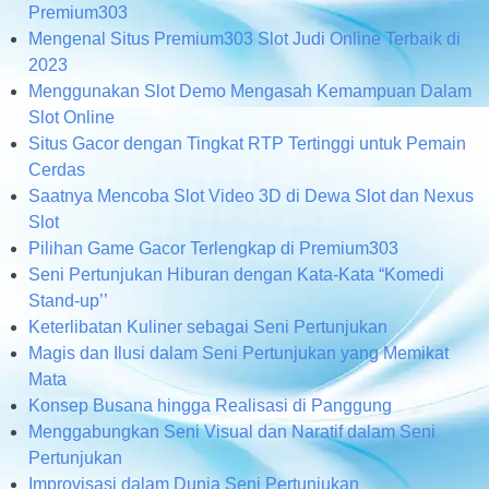
Premium303
Mengenal Situs Premium303 Slot Judi Online Terbaik di
2023
Menggunakan Slot Demo Mengasah Kemampuan Dalam
Slot Online
Situs Gacor dengan Tingkat RTP Tertinggi untuk Pemain
Cerdas
Saatnya Mencoba Slot Video 3D di Dewa Slot dan Nexus
Slot
Pilihan Game Gacor Terlengkap di Premium303
Seni Pertunjukan Hiburan dengan Kata-Kata “Komedi
Stand-up’’
Keterlibatan Kuliner sebagai Seni Pertunjukan
Magis dan Ilusi dalam Seni Pertunjukan yang Memikat
Mata
Konsep Busana hingga Realisasi di Panggung
Menggabungkan Seni Visual dan Naratif dalam Seni
Pertunjukan
Improvisasi dalam Dunia Seni Pertunjukan