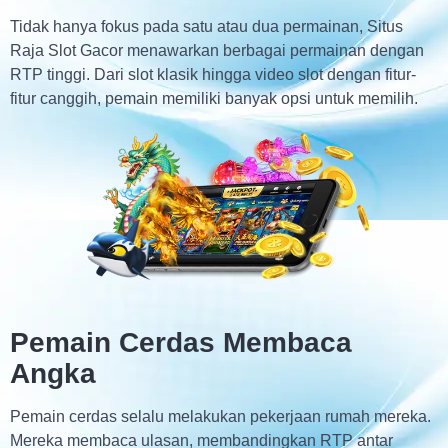
Tidak hanya fokus pada satu atau dua permainan, Situs
Raja Slot Gacor menawarkan berbagai permainan dengan
RTP tinggi. Dari slot klasik hingga video slot dengan fitur-
fitur canggih, pemain memiliki banyak opsi untuk memilih.
Pemain Cerdas Membaca
Angka
Pemain cerdas selalu melakukan pekerjaan rumah mereka.
Mereka membaca ulasan, membandingkan RTP antar