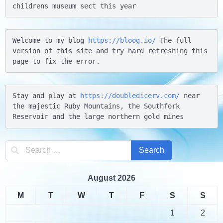
childrens museum sect this year
Welcome to my blog 
https://bloog.io/
 The full 
version of this site and try hard refreshing this 
page to fix the error.
Stay and play at 
https://doubledicerv.com/
 near 
the majestic Ruby Mountains, the Southfork 
Reservoir and the large northern gold mines
August 2026
M
T
W
T
F
S
S
1
2