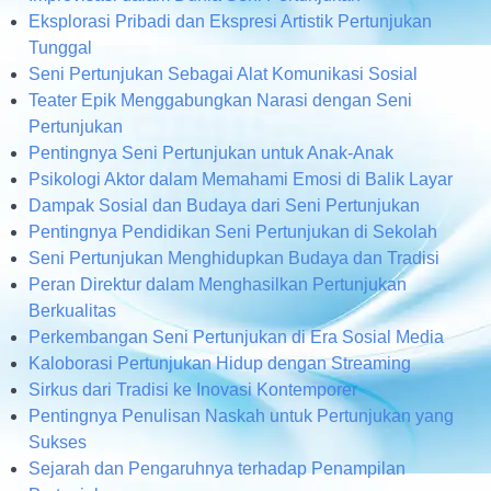
Eksplorasi Pribadi dan Ekspresi Artistik Pertunjukan
Tunggal
Seni Pertunjukan Sebagai Alat Komunikasi Sosial
Teater Epik Menggabungkan Narasi dengan Seni
Pertunjukan
Pentingnya Seni Pertunjukan untuk Anak-Anak
Psikologi Aktor dalam Memahami Emosi di Balik Layar
Dampak Sosial dan Budaya dari Seni Pertunjukan
Pentingnya Pendidikan Seni Pertunjukan di Sekolah
Seni Pertunjukan Menghidupkan Budaya dan Tradisi
Peran Direktur dalam Menghasilkan Pertunjukan
Berkualitas
Perkembangan Seni Pertunjukan di Era Sosial Media
Kaloborasi Pertunjukan Hidup dengan Streaming
Sirkus dari Tradisi ke Inovasi Kontemporer
Pentingnya Penulisan Naskah untuk Pertunjukan yang
Sukses
Sejarah dan Pengaruhnya terhadap Penampilan