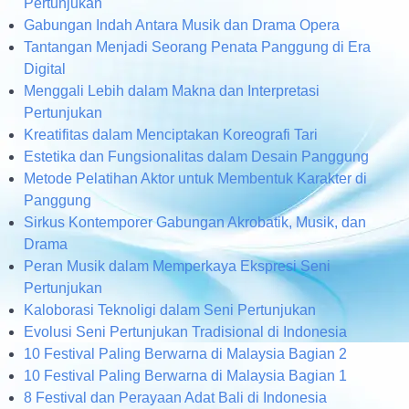
Pertunjukan
Gabungan Indah Antara Musik dan Drama Opera
Tantangan Menjadi Seorang Penata Panggung di Era
Digital
Menggali Lebih dalam Makna dan Interpretasi
Pertunjukan
Kreatifitas dalam Menciptakan Koreografi Tari
Estetika dan Fungsionalitas dalam Desain Panggung
Metode Pelatihan Aktor untuk Membentuk Karakter di
Panggung
Sirkus Kontemporer Gabungan Akrobatik, Musik, dan
Drama
Peran Musik dalam Memperkaya Ekspresi Seni
Pertunjukan
Kaloborasi Teknoligi dalam Seni Pertunjukan
Evolusi Seni Pertunjukan Tradisional di Indonesia
10 Festival Paling Berwarna di Malaysia Bagian 2
10 Festival Paling Berwarna di Malaysia Bagian 1
8 Festival dan Perayaan Adat Bali di Indonesia