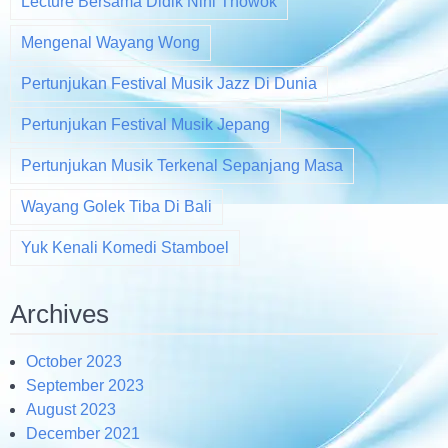
Lecture Bersama Didik Nini Thowok
Mengenal Wayang Wong
Pertunjukan Festival Musik Jazz Di Dunia
Pertunjukan Festival Musik Jepang
Pertunjukan Musik Terkenal Sepanjang Masa
Wayang Golek Tiba Di Bali
Yuk Kenali Komedi Stamboel
Archives
October 2023
September 2023
August 2023
December 2021