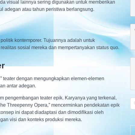
nda visual lainnya sering digunakan untuk memberikan
ul adegan atau tahun peristiwa berlangsung.
 politik kontemporer. Tujuannya adalah untuk
ealitas sosial mereka dan mempertanyakan status quo.
er
an” teater dengan mengungkapkan elemen-elemen
han antar adegan.
lam pengembangan teater epik. Karyanya yang terkenal,
“The Threepenny Opera,” mencerminkan pendekatan epik
onsep ini dapat diadaptasi dan dimodifikasi oleh
an visi dan konteks produksi mereka.