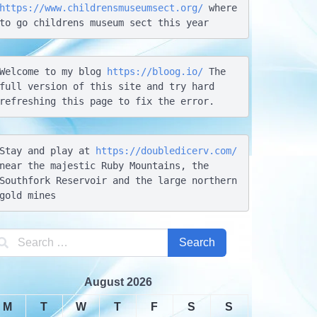
https://www.childrensmuseumsect.org/
 where 
to go childrens museum sect this year
Welcome to my blog 
https://bloog.io/
 The 
full version of this site and try hard 
refreshing this page to fix the error.
Stay and play at 
https://doubledicerv.com/
near the majestic Ruby Mountains, the 
Southfork Reservoir and the large northern 
gold mines
August 2026
M
T
W
T
F
S
S