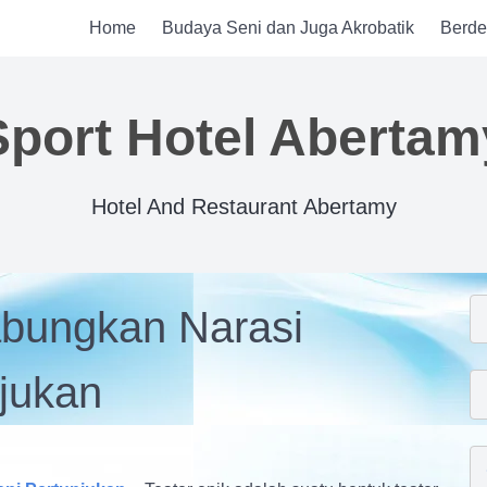
Home
Budaya Seni dan Juga Akrobatik
Berde
Sport Hotel Abertam
Hotel And Restaurant Abertamy
abungkan Narasi
jukan