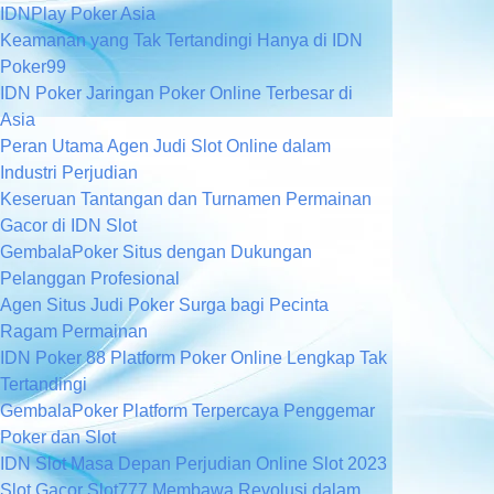
IDNPlay Poker Asia
Keamanan yang Tak Tertandingi Hanya di IDN
Poker99
IDN Poker Jaringan Poker Online Terbesar di
Asia
Peran Utama Agen Judi Slot Online dalam
Industri Perjudian
Keseruan Tantangan dan Turnamen Permainan
Gacor di IDN Slot
GembalaPoker Situs dengan Dukungan
Pelanggan Profesional
Agen Situs Judi Poker Surga bagi Pecinta
Ragam Permainan
IDN Poker 88 Platform Poker Online Lengkap Tak
Tertandingi
GembalaPoker Platform Terpercaya Penggemar
Poker dan Slot
IDN Slot Masa Depan Perjudian Online Slot 2023
Slot Gacor Slot777 Membawa Revolusi dalam