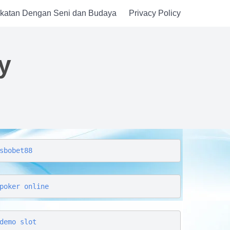
katan Dengan Seni dan Budaya
Privacy Policy
y
sbobet88
poker online
demo slot