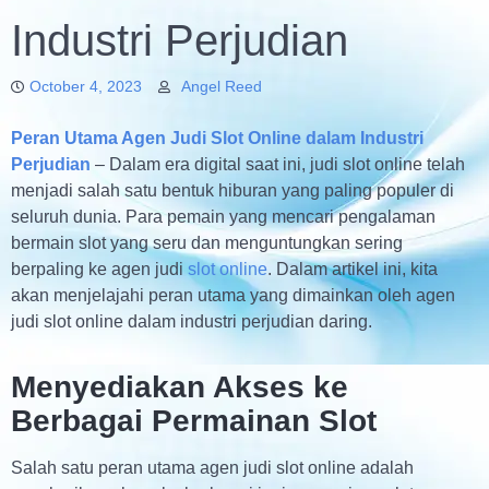
Industri Perjudian
October 4, 2023
Angel Reed
Peran Utama Agen Judi Slot Online dalam Industri
Perjudian
– Dalam era digital saat ini, judi slot online telah
menjadi salah satu bentuk hiburan yang paling populer di
seluruh dunia. Para pemain yang mencari pengalaman
bermain slot yang seru dan menguntungkan sering
berpaling ke agen judi
slot online
. Dalam artikel ini, kita
akan menjelajahi peran utama yang dimainkan oleh agen
judi slot online dalam industri perjudian daring.
Menyediakan Akses ke
Berbagai Permainan Slot
Salah satu peran utama agen judi slot online adalah