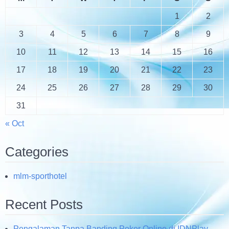
1
2
3
4
5
6
7
8
9
10
11
12
13
14
15
16
17
18
19
20
21
22
23
24
25
26
27
28
29
30
31
« Oct
Categories
mlm-sporthotel
Recent Posts
Pengalaman Tanpa Banding Poker Online di IDNPlay