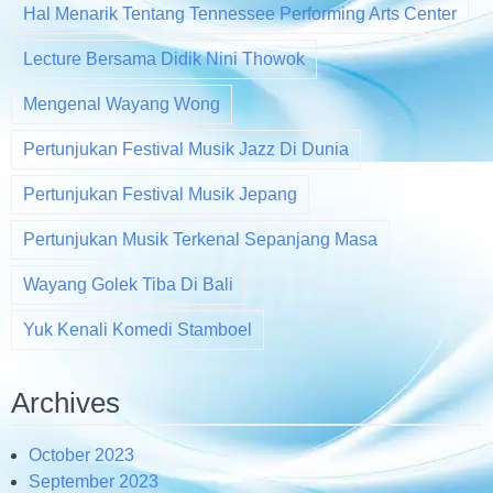
Hal Menarik Tentang Tennessee Performing Arts Center
Lecture Bersama Didik Nini Thowok
Mengenal Wayang Wong
Pertunjukan Festival Musik Jazz Di Dunia
Pertunjukan Festival Musik Jepang
Pertunjukan Musik Terkenal Sepanjang Masa
Wayang Golek Tiba Di Bali
Yuk Kenali Komedi Stamboel
Archives
October 2023
September 2023