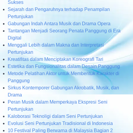
Sukses
Sejarah dan Pengaruhnya terhadap Penampilan
Pertunjukan
Gabungan Indah Antara Musik dan Drama Opera
Tantangan Menjadi Seorang Penata Panggung di Era
Digital
Menggali Lebih dalam Makna dan Interpretasi
Pertunjukan
Kreatifitas dalam Menciptakan Koreografi Tari
Estetika dan Fungsionalitas dalam Desain Panggung
Metode Pelatihan Aktor untuk Membentuk Karakter di
Panggung
Sirkus Kontemporer Gabungan Akrobatik, Musik, dan
Drama
Peran Musik dalam Memperkaya Ekspresi Seni
Pertunjukan
Kaloborasi Teknoligi dalam Seni Pertunjukan
Evolusi Seni Pertunjukan Tradisional di Indonesia
10 Festival Paling Berwarna di Malaysia Bagian 2