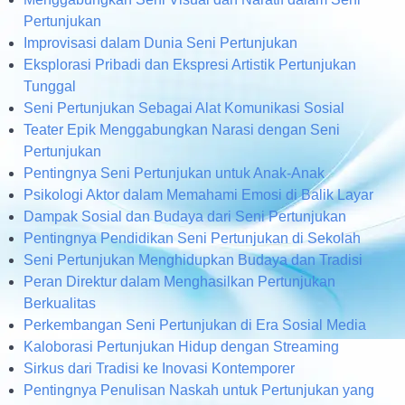
Pertunjukan
Improvisasi dalam Dunia Seni Pertunjukan
Eksplorasi Pribadi dan Ekspresi Artistik Pertunjukan
Tunggal
Seni Pertunjukan Sebagai Alat Komunikasi Sosial
Teater Epik Menggabungkan Narasi dengan Seni
Pertunjukan
Pentingnya Seni Pertunjukan untuk Anak-Anak
Psikologi Aktor dalam Memahami Emosi di Balik Layar
Dampak Sosial dan Budaya dari Seni Pertunjukan
Pentingnya Pendidikan Seni Pertunjukan di Sekolah
Seni Pertunjukan Menghidupkan Budaya dan Tradisi
Peran Direktur dalam Menghasilkan Pertunjukan
Berkualitas
Perkembangan Seni Pertunjukan di Era Sosial Media
Kaloborasi Pertunjukan Hidup dengan Streaming
Sirkus dari Tradisi ke Inovasi Kontemporer
Pentingnya Penulisan Naskah untuk Pertunjukan yang