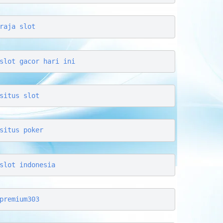
raja slot
slot gacor hari ini
situs slot
situs poker
slot indonesia
premium303