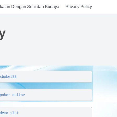
katan Dengan Seni dan Budaya
Privacy Policy
y
sbobet88
poker online
demo slot