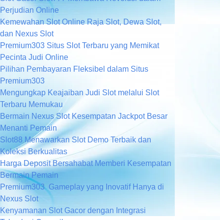
Perjudian Online
Kemewahan Slot Online Raja Slot, Dewa Slot,
dan Nexus Slot
Premium303 Situs Slot Terbaru yang Memikat
Pecinta Judi Online
Pilihan Pembayaran Fleksibel dalam Situs
Premium303
Mengungkap Keajaiban Judi Slot melalui Slot
Terbaru Memukau
Bermain Nexus Slot Kesempatan Jackpot Besar
Menanti Pemain
Slot88 Menawarkan Slot Demo Terbaik dan
Koleksi Berkualitas
Harga Deposit Bersahabat Memberi Kesempatan
Bermain Pemain
Premium303 Gameplay yang Inovatif Hanya di
Nexus Slot
Kenyamanan Slot Gacor dengan Integrasi