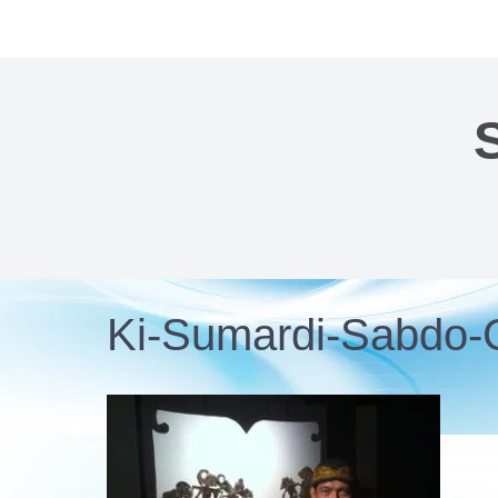
Skip
to
content
Ki-Sumardi-Sabdo-C