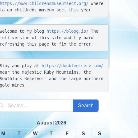
https://www.childrensmuseumsect.org/
 where 
to go childrens museum sect this year
Welcome to my blog 
https://bloog.io/
 The 
full version of this site and try hard 
refreshing this page to fix the error.
Stay and play at 
https://doubledicerv.com/
near the majestic Ruby Mountains, the 
Southfork Reservoir and the large northern 
gold mines
August 2026
M
T
W
T
F
S
S