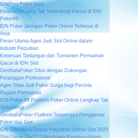
IDNPlay Poker Asia
Keamanan yang Tak Tertandingi Hanya di IDN
Poker99
IDN Poker Jaringan Poker Online Terbesar di
Asia
Peran Utama Agen Judi Slot Online dalam
Industri Perjudian
Keseruan Tantangan dan Turnamen Permainan
Gacor di IDN Slot
GembalaPoker Situs dengan Dukungan
Pelanggan Profesional
Agen Situs Judi Poker Surga bagi Pecinta
Ragam Permainan
IDN Poker 88 Platform Poker Online Lengkap Tak
Tertandingi
GembalaPoker Platform Terpercaya Penggemar
Poker dan Slot
IDN Slot Masa Depan Perjudian Online Slot 2023
Slot Gacor Slot777 Membawa Revolusi dalam