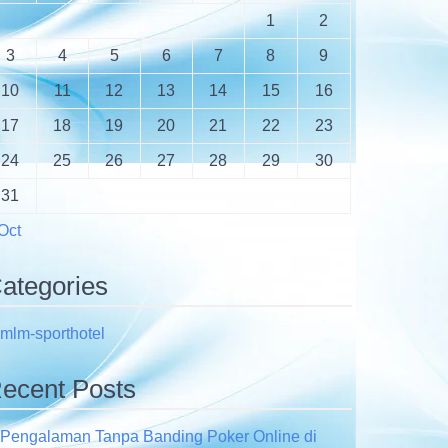
1
2
3
4
5
6
7
8
9
10
11
12
13
14
15
16
17
18
19
20
21
22
23
24
25
26
27
28
29
30
31
Oct
ategories
mlm-sporthotel
ecent Posts
Pengalaman Tanpa Banding Poker Online di