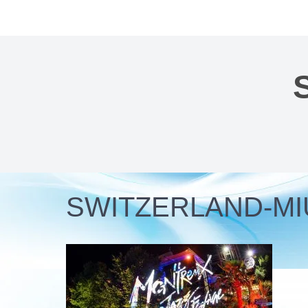
Skip
to
content
SWITZERLAND-MI