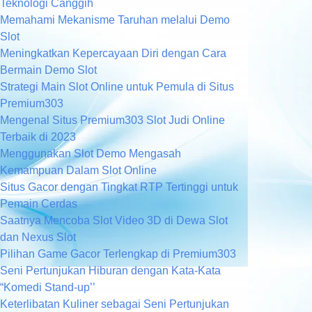
Teknologi Canggih
Memahami Mekanisme Taruhan melalui Demo
Slot
Meningkatkan Kepercayaan Diri dengan Cara
Bermain Demo Slot
Strategi Main Slot Online untuk Pemula di Situs
Premium303
Mengenal Situs Premium303 Slot Judi Online
Terbaik di 2023
Menggunakan Slot Demo Mengasah
Kemampuan Dalam Slot Online
Situs Gacor dengan Tingkat RTP Tertinggi untuk
Pemain Cerdas
Saatnya Mencoba Slot Video 3D di Dewa Slot
dan Nexus Slot
Pilihan Game Gacor Terlengkap di Premium303
Seni Pertunjukan Hiburan dengan Kata-Kata
“Komedi Stand-up’’
Keterlibatan Kuliner sebagai Seni Pertunjukan