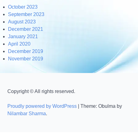
October 2023
September 2023
August 2023
December 2021
January 2021
April 2020
December 2019
November 2019
Copyright © All rights reserved.
Proudly powered by WordPress
|
Theme: Obulma by
Nilambar Sharma
.