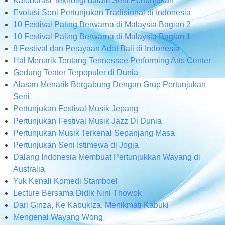
Kaloborasi Teknoligi dalam Seni Pertunjukan
Evolusi Seni Pertunjukan Tradisional di Indonesia
10 Festival Paling Berwarna di Malaysia Bagian 2
10 Festival Paling Berwarna di Malaysia Bagian 1
8 Festival dan Perayaan Adat Bali di Indonesia
Hal Menarik Tentang Tennessee Performing Arts Center
Gedung Teater Terpopuler di Dunia
Alasan Menarik Bergabung Dengan Grup Pertunjukan
Seni
Pertunjukan Festival Musik Jepang
Pertunjukan Festival Musik Jazz Di Dunia
Pertunjukan Musik Terkenal Sepanjang Masa
Pertunjukan Seni Istimewa di Jogja
Dalang Indonesia Membuat Pertunjukkan Wayang di
Australia
Yuk Kenali Komedi Stamboel
Lecture Bersama Didik Nini Thowok
Dari Ginza, Ke Kabukiza, Menikmati Kabuki
Mengenal Wayang Wong