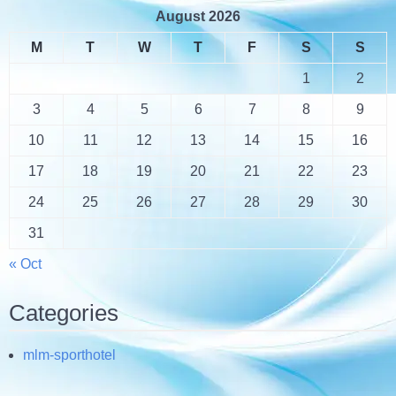
August 2026
M
T
W
T
F
S
S
1
2
3
4
5
6
7
8
9
10
11
12
13
14
15
16
17
18
19
20
21
22
23
24
25
26
27
28
29
30
31
« Oct
Categories
mlm-sporthotel