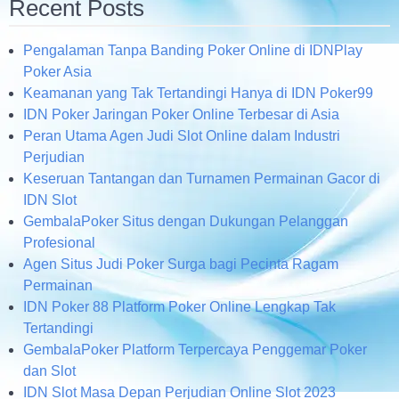
Recent Posts
Pengalaman Tanpa Banding Poker Online di IDNPlay
Poker Asia
Keamanan yang Tak Tertandingi Hanya di IDN Poker99
IDN Poker Jaringan Poker Online Terbesar di Asia
Peran Utama Agen Judi Slot Online dalam Industri
Perjudian
Keseruan Tantangan dan Turnamen Permainan Gacor di
IDN Slot
GembalaPoker Situs dengan Dukungan Pelanggan
Profesional
Agen Situs Judi Poker Surga bagi Pecinta Ragam
Permainan
IDN Poker 88 Platform Poker Online Lengkap Tak
Tertandingi
GembalaPoker Platform Terpercaya Penggemar Poker
dan Slot
IDN Slot Masa Depan Perjudian Online Slot 2023