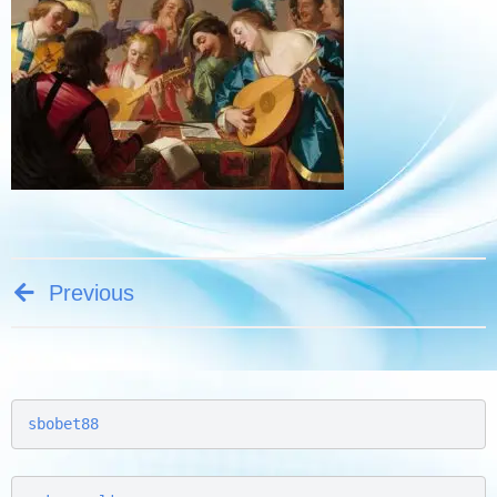
Previous
Post
navigation
sbobet88