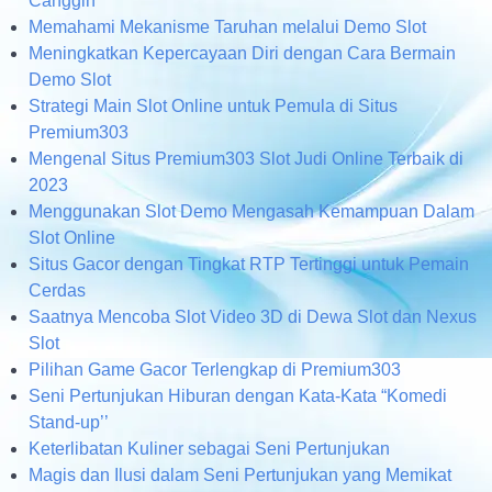
Canggih
Memahami Mekanisme Taruhan melalui Demo Slot
Meningkatkan Kepercayaan Diri dengan Cara Bermain
Demo Slot
Strategi Main Slot Online untuk Pemula di Situs
Premium303
Mengenal Situs Premium303 Slot Judi Online Terbaik di
2023
Menggunakan Slot Demo Mengasah Kemampuan Dalam
Slot Online
Situs Gacor dengan Tingkat RTP Tertinggi untuk Pemain
Cerdas
Saatnya Mencoba Slot Video 3D di Dewa Slot dan Nexus
Slot
Pilihan Game Gacor Terlengkap di Premium303
Seni Pertunjukan Hiburan dengan Kata-Kata “Komedi
Stand-up’’
Keterlibatan Kuliner sebagai Seni Pertunjukan
Magis dan Ilusi dalam Seni Pertunjukan yang Memikat