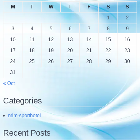
M
T
W
T
F
S
S
1
2
3
4
5
6
7
8
9
10
11
12
13
14
15
16
17
18
19
20
21
22
23
24
25
26
27
28
29
30
31
« Oct
Categories
mlm-sporthotel
Recent Posts