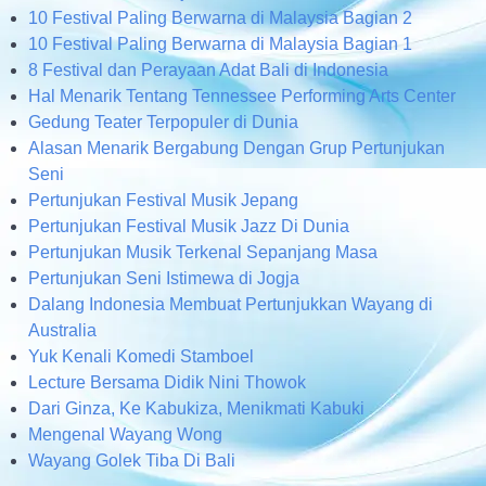
10 Festival Paling Berwarna di Malaysia Bagian 2
10 Festival Paling Berwarna di Malaysia Bagian 1
8 Festival dan Perayaan Adat Bali di Indonesia
Hal Menarik Tentang Tennessee Performing Arts Center
Gedung Teater Terpopuler di Dunia
Alasan Menarik Bergabung Dengan Grup Pertunjukan
Seni
Pertunjukan Festival Musik Jepang
Pertunjukan Festival Musik Jazz Di Dunia
Pertunjukan Musik Terkenal Sepanjang Masa
Pertunjukan Seni Istimewa di Jogja
Dalang Indonesia Membuat Pertunjukkan Wayang di
Australia
Yuk Kenali Komedi Stamboel
Lecture Bersama Didik Nini Thowok
Dari Ginza, Ke Kabukiza, Menikmati Kabuki
Mengenal Wayang Wong
Wayang Golek Tiba Di Bali