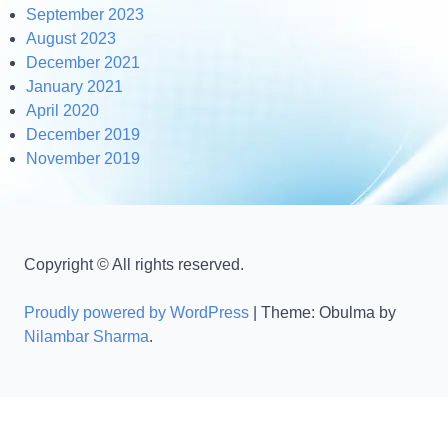
September 2023
August 2023
December 2021
January 2021
April 2020
December 2019
November 2019
Copyright © All rights reserved.
Proudly powered by WordPress
|
Theme: Obulma by
Nilambar Sharma
.