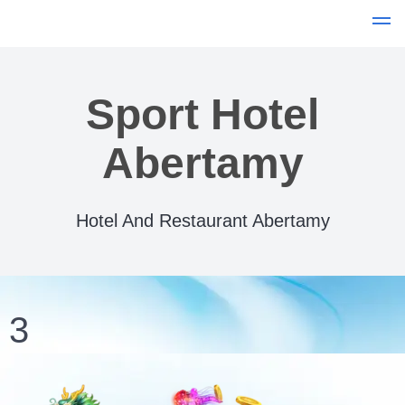
Skip
to
content
Sport Hotel
Abertamy
Hotel And Restaurant Abertamy
3