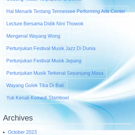
Hal Menarik Tentang Tennessee Performing Arts Center
Lecture Bersama Didik Nini Thowok
Mengenal Wayang Wong
Pertunjukan Festival Musik Jazz Di Dunia
Pertunjukan Festival Musik Jepang
Pertunjukan Musik Terkenal Sepanjang Masa
Wayang Golek Tiba Di Bali
Yuk Kenali Komedi Stamboel
Archives
October 2023