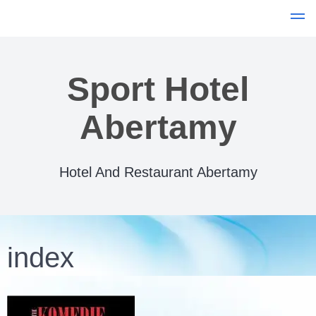
Skip
to
content
Sport Hotel
Abertamy
Hotel And Restaurant Abertamy
index